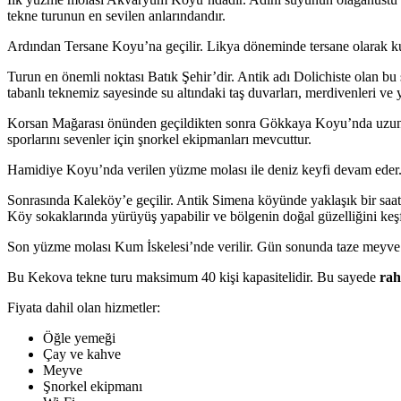
tekne turunun en sevilen anlarındandır.
Ardından Tersane Koyu’na geçilir. Likya döneminde tersane olarak kull
Turun en önemli noktası Batık Şehir’dir. Antik adı Dolichiste olan bu
tabanlı teknemiz sayesinde su altındaki taş duvarları, merdivenleri ve 
Korsan Mağarası önünden geçildikten sonra Gökkaya Koyu’nda uzun bi
sporlarını sevenler için şnorkel ekipmanları mevcuttur.
Hamidiye Koyu’nda verilen yüzme molası ile deniz keyfi devam eder. D
Sonrasında Kaleköy’e geçilir. Antik Simena köyünde yaklaşık bir saat s
Köy sokaklarında yürüyüş yapabilir ve bölgenin doğal güzelliğini keşf
Son yüzme molası Kum İskelesi’nde verilir. Gün sonunda taze meyve ik
Bu Kekova tekne turu maksimum 40 kişi kapasitelidir. Bu sayede
rah
Fiyata dahil olan hizmetler:
Öğle yemeği
Çay ve kahve
Meyve
Şnorkel ekipmanı