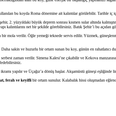
anılan bu koyda Roma dönemine ait kalıntılar görülebilir. Tarihle iç i
 şehir, 2. yüzyıldaki büyük deprem sonrası kısmen sular altında kalmış
yapı kalıntılarını net bir şekilde görebilirsiniz. Batık Şehir’i bu açıd
r mola verilir. Öğle yemeği teknede servis edilir. Yüzmek, güneşlenm
aha sakin ve huzurlu bir ortam sunan bu koy, günün en rahatlatıcı dur
erbest zaman verilir. Simena Kalesi’ne çıkabilir ve Kekova manzarasını yu
edebilirsiniz.
ramı yapılır ve Üçağız’a dönüş başlar. Akşamüstü güneşi eşliğinde lim
at, ferah ve keyifli
bir ortam sunulur. Kalabalık hissi oluşmadan eğlence