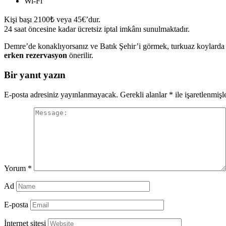
Wi-Fi
Kişi başı 2100₺ veya 45€’dur.
24 saat öncesine kadar ücretsiz iptal imkânı sunulmaktadır.
Demre’de konaklıyorsanız ve Batık Şehir’i görmek, turkuaz koylarda yü
erken rezervasyon
önerilir.
Bir yanıt yazın
E-posta adresiniz yayınlanmayacak.
Gerekli alanlar
*
ile işaretlenmişl
Yorum
*
Ad
E-posta
İnternet sitesi