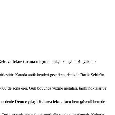
Kekova tekne turuna ulaşım
oldukça kolaydır. Bu yakınlık
irleştirir. Karada antik kentleri gezerken, denizde
Batık Şehi
r’in
:00’de sona erer. Gün boyunca yüzme molaları, tarihi noktalar ve
Bu nedenle
Demre çıkışlı Kekova tekne turu
hem güvenli hem de
. Turkuaz suda yüzmek ve şnorkelle su altını keşfetmek, Kekova