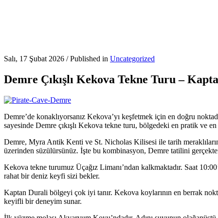
Salı, 17 Şubat 2026
/
Published in
Uncategorized
Demre Çıkışlı Kekova Tekne Turu – Kaptan
Demre’de konaklıyorsanız Kekova’yı keşfetmek için en doğru nokta
sayesinde Demre çıkışlı Kekova tekne turu, bölgedeki en pratik ve en ke
Demre, Myra Antik Kenti ve St. Nicholas Kilisesi ile tarih meraklıların
üzerinden süzülürsünüz. İşte bu kombinasyon, Demre tatilini gerçekten
Kekova tekne turumuz Üçağız Limanı’ndan kalkmaktadır. Saat 10:00’da
rahat bir deniz keyfi sizi bekler.
Kaptan Durali bölgeyi çok iyi tanır. Kekova koylarının en berrak nokta
keyifli bir deneyim sunar.
İlk yüzme molası Akvaryum Koyu’ndadır. Adını suyunun olağanüstü ber