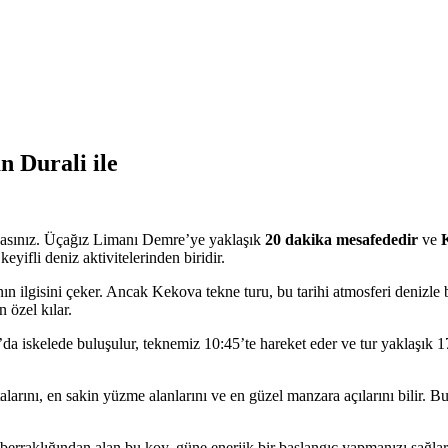
 Durali ile
dasınız. Üçağız Limanı Demre’ye yaklaşık
20 dakika mesafededir
ve
yifli deniz aktivitelerinden biridir.
ın ilgisini çeker. Ancak Kekova tekne turu, bu tarihi atmosferi denizle b
 özel kılar.
 iskelede buluşulur, teknemiz 10:45’te hareket eder ve tur yaklaşık 17
larını, en sakin yüzme alanlarını ve en güzel manzara açılarını bilir. 
raklığından alan bu koy, güne enerjik bir başlangıç yapmanızı sağlar