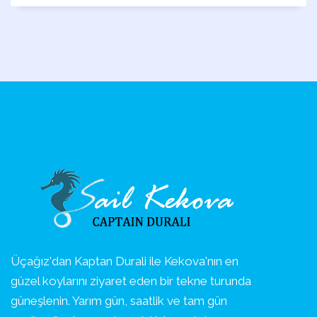
Üçağız'dan Kaptan Durali ile Kekova'nın en
güzel koylarını ziyaret eden bir tekne turunda
güneşlenin. Yarım gün, saatlik ve tam gün