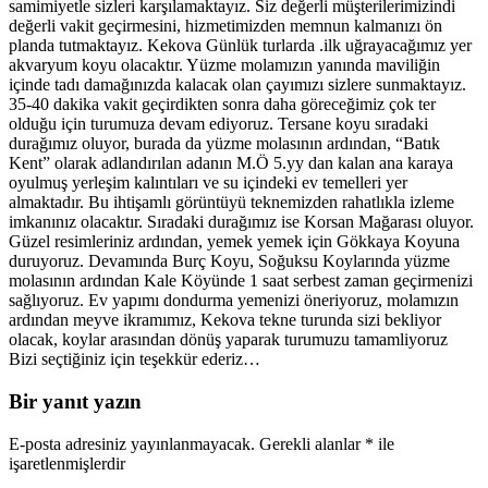
samimiyetle sizleri karşılamaktayız. Siz değerli müşterilerimizindi
değerli vakit geçirmesini, hizmetimizden memnun kalmanızı ön
planda tutmaktayız. Kekova Günlük turlarda .ilk uğrayacağımız yer
akvaryum koyu olacaktır. Yüzme molamızın yanında maviliğin
içinde tadı damağınızda kalacak olan çayımızı sizlere sunmaktayız.
35-40 dakika vakit geçirdikten sonra daha göreceğimiz çok ter
olduğu için turumuza devam ediyoruz. Tersane koyu sıradaki
durağımız oluyor, burada da yüzme molasının ardından, “Batık
Kent” olarak adlandırılan adanın M.Ö 5.yy dan kalan ana karaya
oyulmuş yerleşim kalıntıları ve su içindeki ev temelleri yer
almaktadır. Bu ihtişamlı görüntüyü teknemizden rahatlıkla izleme
imkanınız olacaktır. Sıradaki durağımız ise Korsan Mağarası oluyor.
Güzel resimleriniz ardından, yemek yemek için Gökkaya Koyuna
duruyoruz. Devamında Burç Koyu, Soğuksu Koylarında yüzme
molasının ardından Kale Köyünde 1 saat serbest zaman geçirmenizi
sağlıyoruz. Ev yapımı dondurma yemenizi öneriyoruz, molamızın
ardından meyve ikramımız, Kekova tekne turunda sizi bekliyor
olacak, koylar arasından dönüş yaparak turumuzu tamamliyoruz
Bizi seçtiğiniz için teşekkür ederiz…
Bir yanıt yazın
E-posta adresiniz yayınlanmayacak.
Gerekli alanlar
*
ile
işaretlenmişlerdir