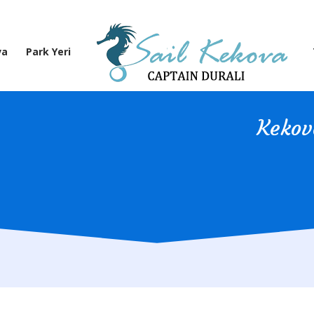
va
Park Yeri
Kekov