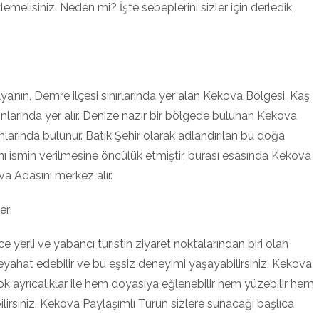
klemelisiniz. Neden mi? İşte sebeplerini sizler için derledik,
lya’nın, Demre ilçesi sınırlarında yer alan Kekova Bölgesi, Kaş
larında yer alır. Denize nazır bir bölgede bulunan Kekova
ımlarında bulunur. Batık Şehir olarak adlandırılan bu doğa
ı ismin verilmesine öncülük etmiştir, burası esasında Kekova
va Adasını merkez alır.
eri
rce yerli ve yabancı turistin ziyaret noktalarından biri olan
eyahat edebilir ve bu eşsiz deneyimi yaşayabilirsiniz. Kekova
ok ayrıcalıklar ile hem doyasıya eğlenebilir hem yüzebilir hem
bilirsiniz. Kekova Paylaşımlı Turun sizlere sunacağı başlıca