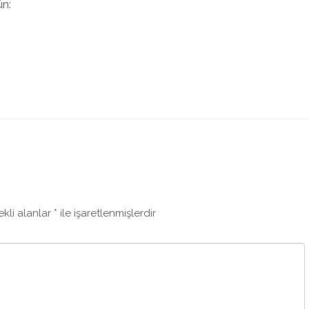
ün:
ekli alanlar
*
ile işaretlenmişlerdir